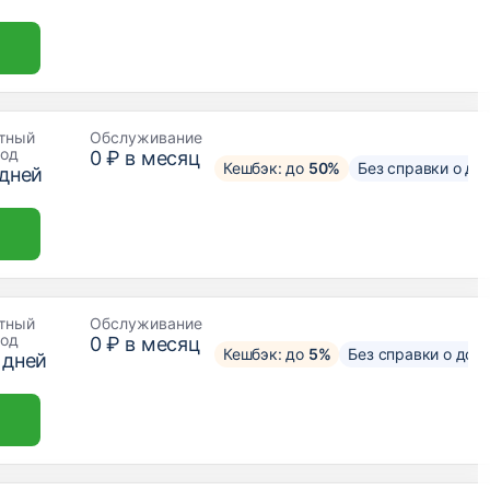
тный
Обслуживание
иод
0 ₽ в месяц
Кешбэк: до
50%
Без справки о до
дней
тный
Обслуживание
иод
0 ₽ в месяц
Кешбэк: до
5%
Без справки о дох
дней