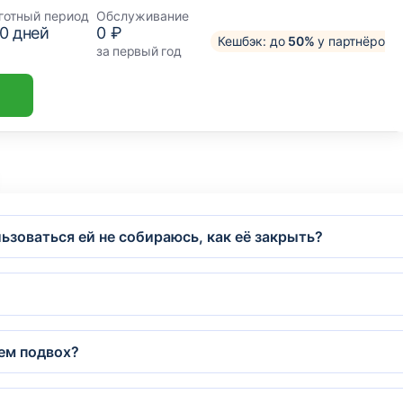
готный период
Обслуживание
0
дней
0 ₽
Кешбэк: до
50%
у партнёров
за первый год
ьзоваться ей не собираюсь, как её закрыть?
чем подвох?