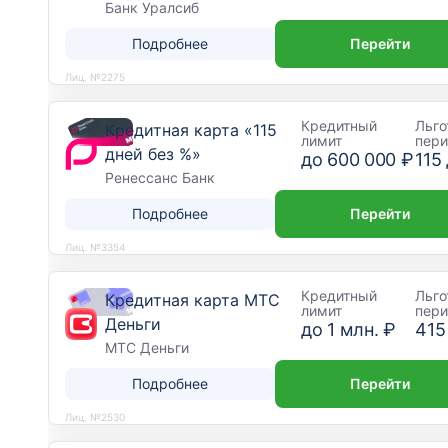
Банк Уралсиб
Подробнее
Перейти
Лиц. №2275
Кредитный
Льго
Кредитная карта «115
лимит
пер
дней без %»
до
600 000 ₽
115
Ренессанс Банк
Подробнее
Перейти
Лиц. №3354
Кредитный
Льго
Кредитная карта МТС
лимит
пер
Деньги
до
1 млн. ₽
415
МТС Деньги
Подробнее
Перейти
Лиц. №2530