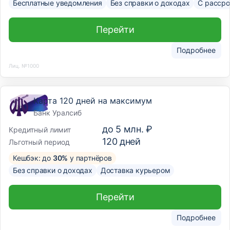
Бесплатные уведомления
Без справки о доходах
С рассро
Перейти
Подробнее
Лиц. №1000
Карта 120 дней на максимум
Банк Уралсиб
до
5 млн. ₽
Кредитный лимит
120
дней
Льготный период
Кешбэк: до
30%
у партнёров
Без справки о доходах
Доставка курьером
Перейти
Подробнее