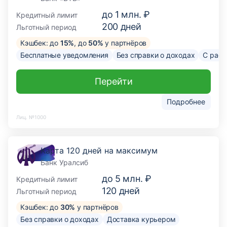
до
1 млн. ₽
Кредитный лимит
200
дней
Льготный период
Кэшбек: до
15%
, до
50%
у партнёров
Бесплатные уведомления
Без справки о доходах
С расс
Перейти
Подробнее
Лиц. №1000
Карта 120 дней на максимум
Банк Уралсиб
до
5 млн. ₽
Кредитный лимит
120
дней
Льготный период
Кэшбек: до
30%
у партнёров
Без справки о доходах
Доставка курьером