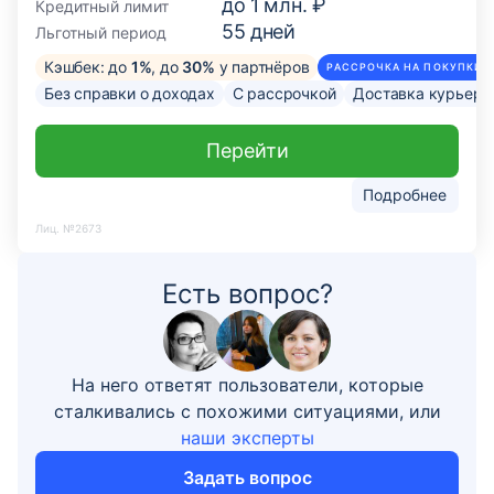
до
1 млн. ₽
Кредитный лимит
55
дней
Льготный период
Кэшбек: до
1%
, до
30%
у партнёров
РАССРОЧКА НА ПОКУПКИ О
Без справки о доходах
С рассрочкой
Доставка курьер
Перейти
Подробнее
Лиц. №2673
Есть вопрос?
На него ответят пользователи, которые
сталкивались с похожими ситуациями, или
наши эксперты
Задать вопрос