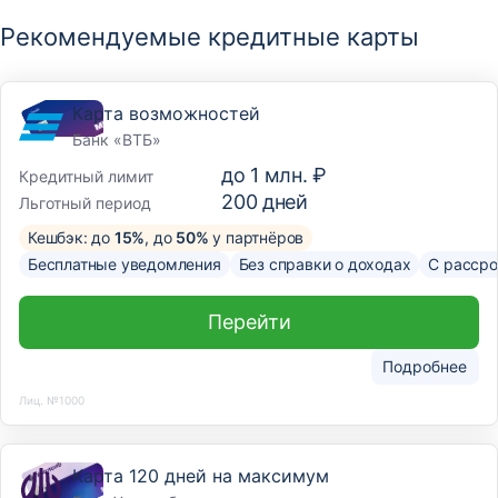
Рекомендуемые кредитные карты
Карта возможностей
Банк «ВТБ»
до
1 млн. ₽
Кредитный лимит
200
дней
Льготный период
Кешбэк: до
15%
, до
50%
у партнёров
Бесплатные уведомления
Без справки о доходах
С рассро
Перейти
Подробнее
Лиц. №1000
Карта 120 дней на максимум