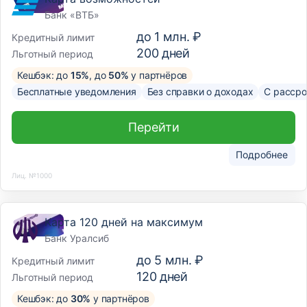
Банк «ВТБ»
до
1 млн. ₽
Кредитный лимит
200
дней
Льготный период
Кешбэк: до
15%
, до
50%
у партнёров
Бесплатные уведомления
Без справки о доходах
С рассро
Перейти
Подробнее
Лиц. №1000
Карта 120 дней на максимум
Банк Уралсиб
до
5 млн. ₽
Кредитный лимит
120
дней
Льготный период
Кешбэк: до
30%
у партнёров