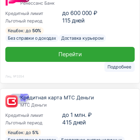
Ренессанс Банк
до
600 000 ₽
Кредитный лимит
115
дней
Льготный период
Кешбэк: до
50%
Без справки о доходах
Доставка курьером
Перейти
Подробнее
Лиц. №3354
Кредитная карта МТС Деньги
МТС Деньги
до
1 млн. ₽
Кредитный лимит
415
дней
Льготный период
Кешбэк: до
5%
Без справки о доходах
Бесплатное снятие наличных