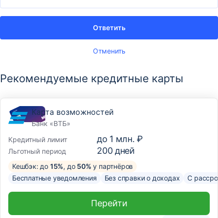
Ответить
Отменить
Рекомендуемые кредитные карты
Карта возможностей
Банк «ВТБ»
до
1 млн. ₽
Кредитный лимит
200
дней
Льготный период
Кешбэк: до
15%
, до
50%
у партнёров
Бесплатные уведомления
Без справки о доходах
С рассро
Перейти