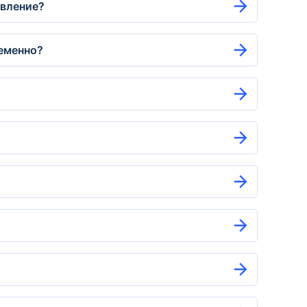
явление?
ременно?