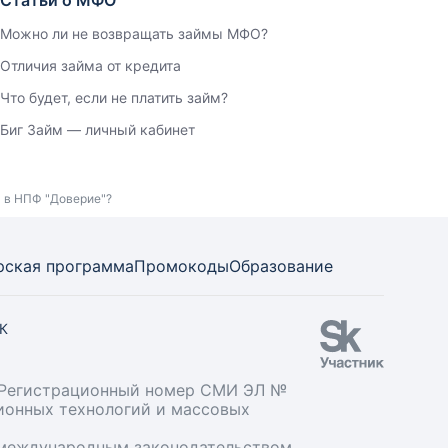
Статьи о МФО
Можно ли не возвращать займы МФО?
Отличия займа от кредита
Что будет, если не платить займ?
Биг Займ — личный кабинет
я в НПФ "Доверие"?
рская программа
Промокоды
Образование
СК
». Регистрационный номер СМИ ЭЛ №
ционных технологий и массовых
и международным законодательством