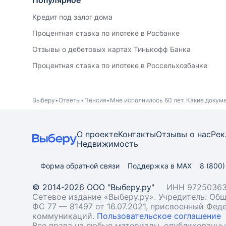
Популярное
Кредит под залог дома
Процентная ставка по ипотеке в Росбанке
Отзывы о дебетовых картах Тинькофф Банка
Процентная ставка по ипотеке в Россельхозбанке
Выберу
Ответы
Пенсия
Мне исполнилось 60 лет. Какие докум
О проекте
Контакты
Отзывы о нас
Рек
Недвижимость
Форма обратной связи
Поддержка в MAX
8 (800
© 2014-2026 ООО "Выберу.ру"
ИНН 97250363
Сетевое издание «Выберу.ру». Учредитель: О
ФС 77 — 81497 от 16.07.2021, присвоенный Фе
коммуникаций.
Пользовательское соглашение
Все права на любые материалы, опубликованн