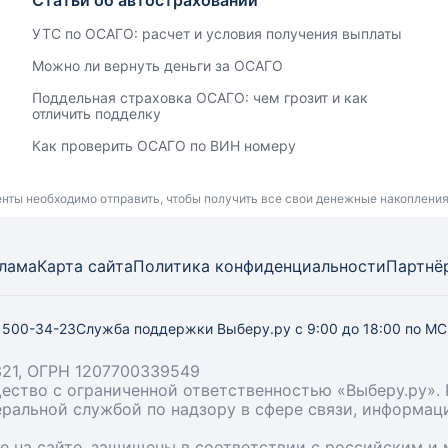
Статьи об автостраховании
УТС по ОСАГО: расчет и условия получения выплаты
Можно ли вернуть деньги за ОСАГО
Поддельная страховка ОСАГО: чем грозит и как
отличить подделку
Как проверить ОСАГО по ВИН номеру
енты необходимо отправить, чтобы получить все свои денежные накоплени
лама
Карта
сайта
Политика конфиденциальности
Партнё
) 500-34-23
Служба поддержки Выберу.ру
с 9:00 до 18:00 по М
21, ОГРН 1207700339549
бщество с ограниченной ответственностью «Выберу.ру
деральной службой по надзору в сфере связи, информа
ые на сайте, защищены в соответствии с российским 