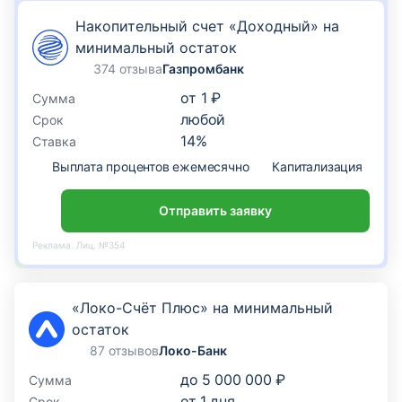
Накопительный счет «Доходный» на
минимальный остаток
374 отзыва
Газпромбанк
от
1 ₽
Сумма
любой
Срок
14
%
Ставка
Выплата процентов ежемесячно
Капитализация
По
Отправить заявку
Реклама. Лиц. №354
«Локо-Счёт Плюс» на минимальный
остаток
87 отзывов
Локо-Банк
до
5 000 000 ₽
Сумма
от
1
дня
Срок