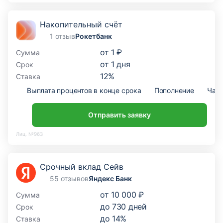
Накопительный счёт
1 отзыв
Рокетбанк
от
1 ₽
Сумма
от
1
дня
Срок
12
%
Ставка
Выплата процентов в конце срока
Пополнение
Част
Отправить заявку
Лиц. №963
Срочный вклад Сейв
55 отзывов
Яндекс Банк
от
10 000 ₽
Сумма
до
730
дней
Срок
до
14
%
Ставка