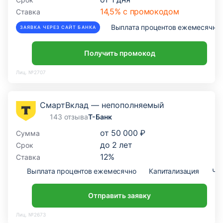
14,5% с промокодом
Ставка
Выплата процентов ежемесячно
ЗАЯВКА ЧЕРЕЗ САЙТ БАНКА
Получить промокод
Лиц. №2707
СмартВклад — непополняемый
143 отзыва
Т-Банк
от
50 000 ₽
Сумма
до
2
лет
Срок
12
%
Ставка
Выплата процентов ежемесячно
Капитализация
Ча
Отправить заявку
Лиц. №2673