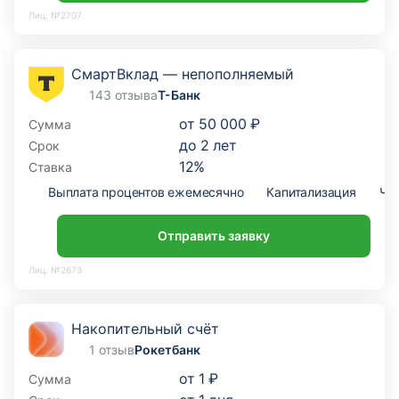
Лиц. №2707
СмартВклад — непополняемый
143 отзыва
Т-Банк
от
50 000 ₽
Сумма
до
2
лет
Срок
12
%
Ставка
Выплата процентов ежемесячно
Капитализация
Ча
Отправить заявку
Лиц. №2673
Накопительный счёт
1 отзыв
Рокетбанк
от
1 ₽
Сумма