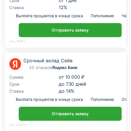
от
1
дня
Срок
12
%
Ставка
Выплата процентов в конце срока
Пополнение
Част
Отправить заявку
Лиц. №963
Срочный вклад Сейв
55 отзывов
Яндекс Банк
от
10 000 ₽
Сумма
до
730
дней
Срок
до
14
%
Ставка
Выплата процентов в конце срока
Пополнение
Откр
Отправить заявку
Лиц. №3027