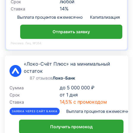
любой
Срок
14
%
Ставка
Выплата процентов ежемесячно
Капитализация
По
Отправить заявку
Реклама. Лиц. №354
«Локо-Счёт Плюс» на минимальный
остаток
87 отзывов
Локо-Банк
до
5 000 000 ₽
Сумма
от
1
дня
Срок
14,5% с промокодом
Ставка
Выплата процентов ежемесячно
ЗАЯВКА ЧЕРЕЗ САЙТ БАНКА
Получить промокод