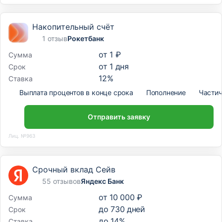
Накопительный счёт
1 отзыв
Рокетбанк
от
1 ₽
Сумма
от
1
дня
Срок
12
%
Ставка
Выплата процентов в конце срока
Пополнение
Частич
Отправить заявку
Лиц. №963
Срочный вклад Сейв
55 отзывов
Яндекс Банк
от
10 000 ₽
Сумма
до
730
дней
Срок
до
14
%
Ставка