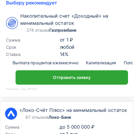
Выберу рекомендует
Накопительный счет «Доходный» на
минимальный остаток
374 отзыва
Газпромбанк
от
1 ₽
Сумма
любой
Срок
14
%
Ставка
Выплата процентов ежемесячно
Капитализация
Попо
Отправить заявку
Реклама. Лиц. №354
«Локо-Счёт Плюс» на минимальный остаток
87 отзывов
Локо-Банк
до
5 000 000 ₽
Сумма