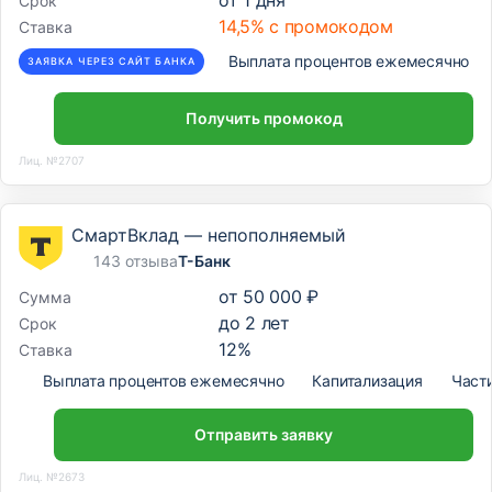
от
1
дня
Срок
14,5% с промокодом
Ставка
Выплата процентов ежемесячно
ЗАЯВКА ЧЕРЕЗ САЙТ БАНКА
Получить промокод
Лиц. №2707
СмартВклад — непополняемый
143 отзыва
Т-Банк
от
50 000 ₽
Сумма
до
2
лет
Срок
12
%
Ставка
Выплата процентов ежемесячно
Капитализация
Част
Отправить заявку
Лиц. №2673