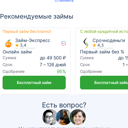
Отменить
Рекомендуемые займы
Первый заём бесплатно!
С любой кредитной ист
Займ-Экспресс
Срочноденьги
3,4
4,3
Лиц. №2110177000440
Лиц. №2110552000304
Онлайн займ
Первый займ без %
до 49 500 ₽
до 1
Сумма
Сумма
7 – 126 дней
1 
Срок
Срок
95%
Одобрение
Одобрение
Бесплатный займ
Бесплатный зай
Есть вопрос?