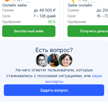
Лиц. №2110177000440
Лиц. №001503760007126
Онлайн займ
Займ онлайн
до 49 500 ₽
до 20
Сумма
Сумма
7 – 126 дней
15 – 7
Срок
Срок
95%
Одобрение
Одобрение
Бесплатный займ
Получить деньг
Есть вопрос?
На него ответят пользователи, которые
сталкивались с похожими ситуациями, или
наши
эксперты
Задать вопрос