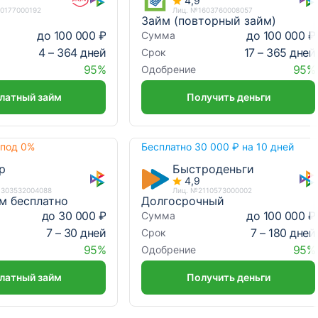
4,9
10177000192
Лиц. №1603760008057
Займ (повторный займ)
до 100 000 ₽
до 100 000 ₽
Сумма
4 – 364 дней
17 – 365 дней
Срок
95%
95%
Одобрение
латный займ
Получить деньги
 под 0%
Бесплатно 30 000 ₽ на 10 дней
р
Быстроденьги
4,9
1303532004088
Лиц. №2110573000002
м бесплатно
Долгосрочный
до 30 000 ₽
до 100 000 ₽
Сумма
7 – 30 дней
7 – 180 дней
Срок
95%
95%
Одобрение
латный займ
Получить деньги