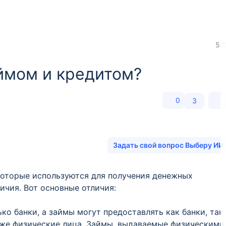
52
ймом и кредитом?
0
3
Задать свой вопрос Выберу ИИ
которые используются для получения денежных
ичия. Вот основные отличия:
ко банки, а займы могут предоставлять как банки, так
кже физические лица. Займы, выдаваемые физическими