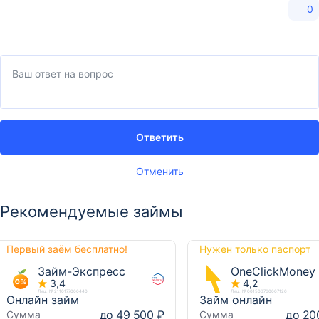
0
Ответить
Отменить
Рекомендуемые займы
Первый заём бесплатно!
Нужен только паспорт
Займ-Экспресс
OneClickMoney
3,4
4,2
Лиц. №2110177000440
Лиц. №001503760007126
Онлайн займ
Займ онлайн
до 49 500 ₽
до 20
Сумма
Сумма