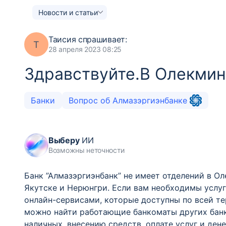
Новости и статьи
Таисия
спрашивает:
Т
28 апреля 2023 08:25
Здравствуйте.В Олекмин
Банки
Вопрос об Алмазэргиэнбанке
Выберу
ИИ
Возможны неточности
Банк ”Алмазэргиэнбанк” не имеет отделений в 
Якутске и Нерюнгри. Если вам необходимы услуг
онлайн-сервисами, которые доступны по всей т
можно найти работающие банкоматы других банк
наличных, внесению средств, оплате услуг и ден