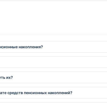
енсионные накопления?
уть их?
лате средств пенсионных накоплений?