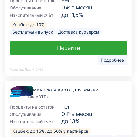
нет
Проценты на остаток
0 ₽ в месяц
Обслуживание
до 11,5%
Накопительный счёт
Кэшбек: до
10%
Бесплатный выпуск
Доставка курьером
Перейти
Подробнее
Реклама. Лиц. №2766
Космическая карта для жизни
Банк «ВТБ»
нет
Проценты на остаток
0 ₽ в месяц
Обслуживание
до 13%
Накопительный счёт
Кэшбек: до
15%
, до
50%
у партнёров