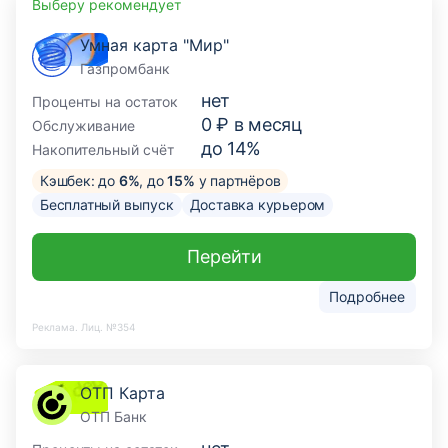
Выберу рекомендует
Умная карта "Мир"
Газпромбанк
нет
Проценты на остаток
0 ₽ в месяц
Обслуживание
до 14%
Накопительный счёт
Кэшбек: до
6%
, до
15%
у партнёров
Бесплатный выпуск
Доставка курьером
Перейти
Подробнее
Реклама. Лиц. №354
ОТП Карта
ОТП Банк