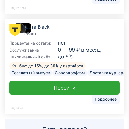
Лиц. №3251
Карта Black
Т-Банк
нет
Проценты на остаток
0 —
99
₽ в месяц
Обслуживание
до 6%
Накопительный счёт
Кэшбек: до
15%
, до
30%
у партнёров
Бесплатный выпуск
С овердрафтом
Доставка курьером
Перейти
Подробнее
Лиц. №2673