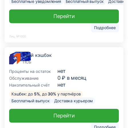
Бесплатные уведомления
Бесплатный выпуск
Доставка
Перейти
Подробнее
Лиц. №1000
Твой кэшбэк
ПСБ
нет
Проценты на остаток
0 ₽ в месяц
Обслуживание
нет
Накопительный счёт
Кэшбек: до
5%
, до
30%
у партнёров
Бесплатный выпуск
Доставка курьером
Перейти
Подробнее