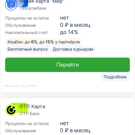
Умная карта "Мир"
Газпромбанк
нет
Проценты на остаток
0 ₽ в месяц
Обслуживание
до 14%
Накопительный счёт
Кешбэк: до
6%
, до
15%
у партнёров
Бесплатный выпуск
Доставка курьером
Перейти
Подробнее
Реклама. Лиц. №354
ОТП Карта
ОТП Банк
нет
Проценты на остаток
0 ₽ в месяц
Обслуживание