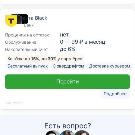
Карта Black
Т-Банк
нет
Проценты на остаток
0 —
99
₽ в месяц
Обслуживание
до 6%
Накопительный счёт
Кешбэк: до
15%
, до
30%
у партнёров
Бесплатный выпуск
С овердрафтом
Доставка курьером
Перейти
Подробнее
Лиц. №2673
Есть вопрос?