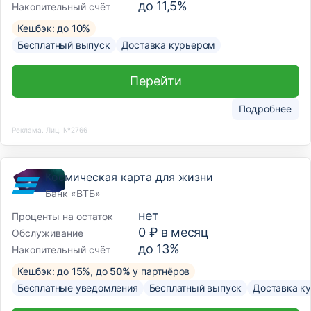
до 11,5%
Накопительный счёт
Кешбэк: до
10%
Бесплатный выпуск
Доставка курьером
Перейти
Подробнее
Реклама. Лиц. №2766
Космическая карта для жизни
Банк «ВТБ»
нет
Проценты на остаток
0 ₽ в месяц
Обслуживание
до 13%
Накопительный счёт
Кешбэк: до
15%
, до
50%
у партнёров
Бесплатные уведомления
Бесплатный выпуск
Доставка к