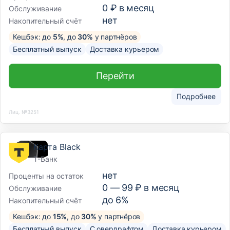
0 ₽ в месяц
Обслуживание
нет
Накопительный счёт
Кешбэк: до
5%
, до
30%
у партнёров
Бесплатный выпуск
Доставка курьером
Перейти
Подробнее
Лиц. №3251
Карта Black
Т-Банк
нет
Проценты на остаток
0 —
99
₽ в месяц
Обслуживание
до 6%
Накопительный счёт
Кешбэк: до
15%
, до
30%
у партнёров
Бесплатный выпуск
С овердрафтом
Доставка курьером