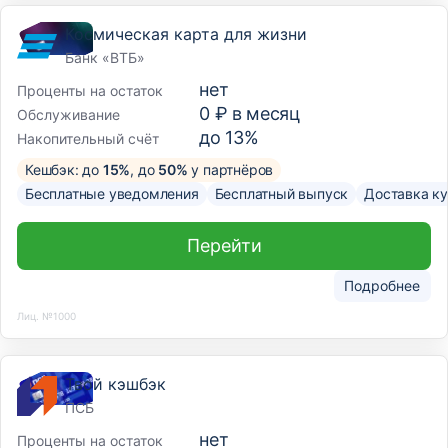
Космическая карта для жизни
Банк «ВТБ»
нет
Проценты на остаток
0 ₽ в месяц
Обслуживание
до 13%
Накопительный счёт
Кешбэк: до
15%
, до
50%
у партнёров
Бесплатные уведомления
Бесплатный выпуск
Доставка к
Перейти
Подробнее
Лиц. №1000
Твой кэшбэк
ПСБ
нет
Проценты на остаток