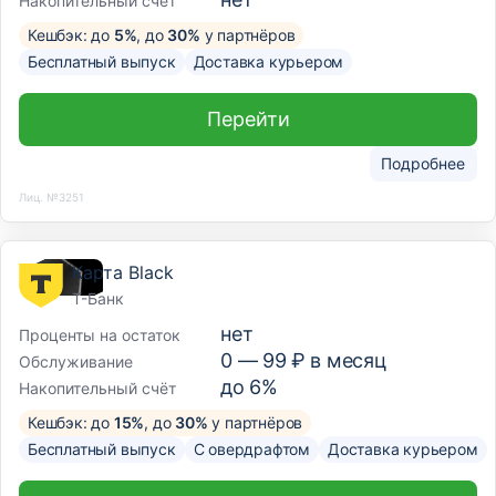
Накопительный счёт
Кешбэк: до
5%
, до
30%
у партнёров
Бесплатный выпуск
Доставка курьером
Перейти
Подробнее
Лиц. №3251
Карта Black
Т-Банк
нет
Проценты на остаток
0 —
99
₽ в месяц
Обслуживание
до 6%
Накопительный счёт
Кешбэк: до
15%
, до
30%
у партнёров
Бесплатный выпуск
С овердрафтом
Доставка курьером