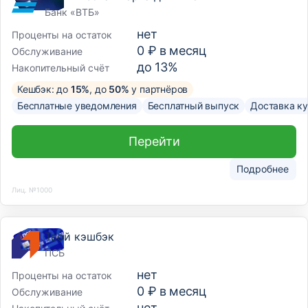
Банк «ВТБ»
нет
Проценты на остаток
0 ₽ в месяц
Обслуживание
до 13%
Накопительный счёт
Кешбэк: до
15%
, до
50%
у партнёров
Бесплатные уведомления
Бесплатный выпуск
Доставка к
Перейти
Подробнее
Лиц. №1000
Твой кэшбэк
ПСБ
нет
Проценты на остаток
0 ₽ в месяц
Обслуживание
нет