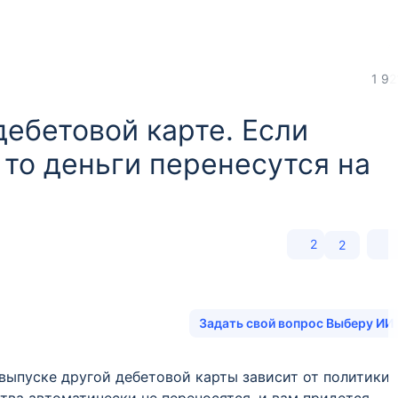
1 92
дебетовой карте. Если
 то деньги перенесутся на
2
2
Задать свой вопрос Выберу ИИ
 выпуске другой дебетовой карты зависит от политики