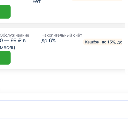
нет
Обслуживание
Накопительный счёт
0 —
99
₽ в
до 6%
Кешбэк: до
15%
, до
3
месяц