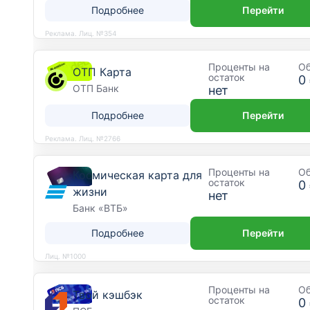
Подробнее
Перейти
Реклама. Лиц. №354
Проценты на
О
ОТП Карта
остаток
0
ОТП Банк
нет
Подробнее
Перейти
Реклама. Лиц. №2766
Проценты на
О
Космическая карта для
остаток
0
жизни
нет
Банк «ВТБ»
Подробнее
Перейти
Лиц. №1000
Проценты на
О
Твой кэшбэк
остаток
0