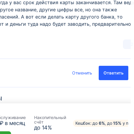
гда у вас срок действия карты заканчивается. Там вед
угое название, другие цифры все, но она также
пасений. А вот если делать карту другого банка, то
ет и деньги туда надо будет заводить, предварительно
2
Отменить
Ответить
ы
бслуживание
Накопительный
счёт
 ₽ в месяц
Кешбэк: до
6%
, до
15%
у пар
до 14%