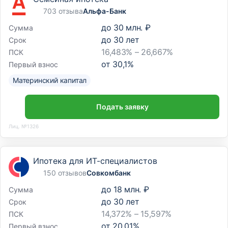
703 отзыва
Альфа-Банк
до
30 млн. ₽
Сумма
до
30
лет
Срок
16,483% – 26,667%
ПСК
от
30,1
%
Первый взнос
Материнский капитал
Подать заявку
Лиц. №1326
Ипотека для ИТ-специалистов
150 отзывов
Совкомбанк
до
18 млн. ₽
Сумма
до
30
лет
Срок
14,372% – 15,597%
ПСК
от
20,01
%
Первый взнос