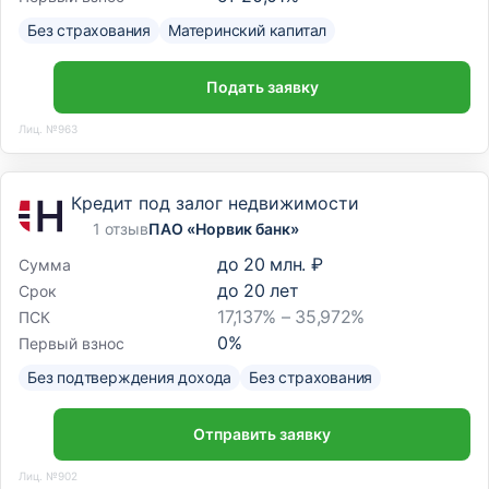
Без страхования
Материнский капитал
Подать заявку
Лиц. №963
Кредит под залог недвижимости
1 отзыв
ПАО «Норвик банк»
до
20 млн. ₽
Сумма
до
20
лет
Срок
17,137% – 35,972%
ПСК
0
%
Первый взнос
Без подтверждения дохода
Без страхования
Отправить заявку
Лиц. №902