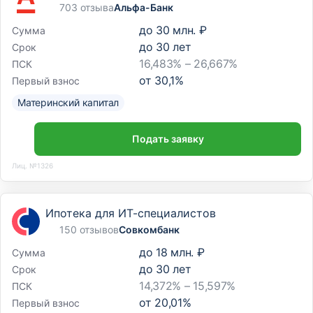
703 отзыва
Альфа-Банк
до
30 млн. ₽
Сумма
до
30
лет
Срок
16,483% – 26,667%
ПСК
от
30,1
%
Первый взнос
Материнский капитал
Подать заявку
Лиц. №1326
Ипотека для ИТ-специалистов
150 отзывов
Совкомбанк
до
18 млн. ₽
Сумма
до
30
лет
Срок
14,372% – 15,597%
ПСК
от
20,01
%
Первый взнос