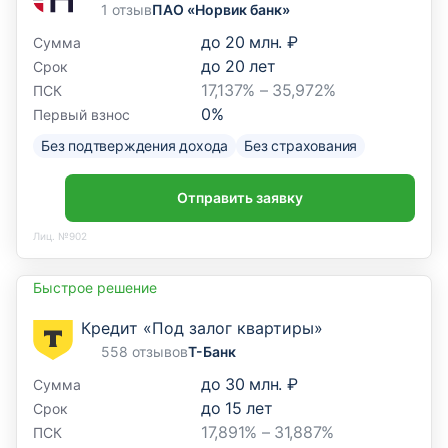
1 отзыв
ПАО «Норвик банк»
до
20 млн. ₽
Сумма
до
20
лет
Срок
17,137% – 35,972%
ПСК
0
%
Первый взнос
Без подтверждения дохода
Без страхования
Отправить заявку
Лиц. №902
Быстрое решение
Кредит «Под залог квартиры»
558 отзывов
Т-Банк
до
30 млн. ₽
Сумма
до
15
лет
Срок
17,891% – 31,887%
ПСК