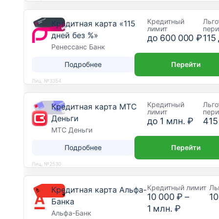
Кредитный
Льго
Кредитная карта «115
лимит
пер
дней без %»
до
600 000 ₽
115
Ренессанс Банк
Подробнее
Перейти
Лиц. №3354
Кредитный
Льго
Кредитная карта МТС
лимит
пер
Деньги
до
1 млн. ₽
415
МТС Деньги
Подробнее
Перейти
Лиц. №2530
Кредитный лимит
Ль
Кредитная карта Альфа-
10 000 ₽
–
10
Банка
1 млн. ₽
Альфа-Банк