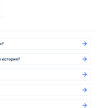
и?
я история?