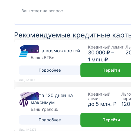
Рекомендуемые кредитные карт
Кредитный лимит
Ль
Карта возможностей
30 000 ₽
–
2
Банк «ВТБ»
1 млн. ₽
Подробнее
Перейти
Лиц. №1000
Кредитный
Льго
Карта 120 дней на
лимит
пер
максимум
до
5 млн. ₽
120
Банк Уралсиб
Подробнее
Перейти
Лиц. №2275