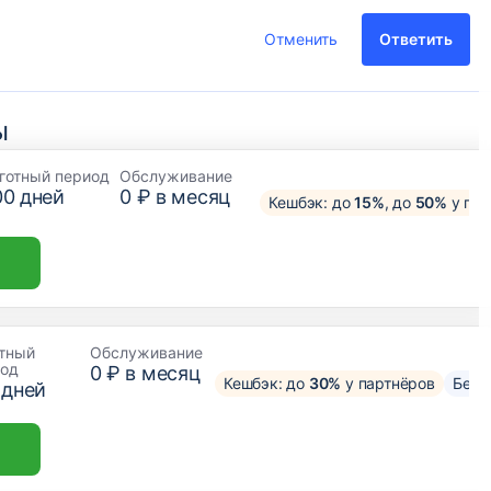
Отменить
Ответить
ы
готный период
Обслуживание
00
дней
0 ₽ в месяц
Кешбэк: до
15%
, до
50%
у пар
тный
Обслуживание
иод
0 ₽ в месяц
Кешбэк: до
30%
у партнёров
Без 
дней