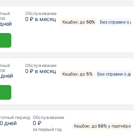
тный
Обслуживание
иод
0 ₽ в месяц
Кешбэк: до
50%
Без справки о до
дней
тный
Обслуживание
иод
0 ₽ в месяц
Кешбэк: до
5%
Без справки о дох
дней
готный период
Обслуживание
0
дней
0 ₽
Кешбэк: до
50%
у партнёров
за первый год