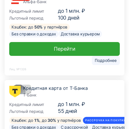
Альфа-Банк
до
1 млн. ₽
Кредитный лимит
100
дней
Льготный период
Кэшбек: до
50%
у партнёров
Без справки о доходах
Доставка курьером
Перейти
Подробнее
Лиц. №1326
Кредитная карта от Т-Банка
Т-Банк
до
1 млн. ₽
Кредитный лимит
55
дней
Льготный период
Кэшбек: до
1%
, до
30%
у партнёров
РАССРОЧКА НА ПОКУПКИ О
Без справки о доходах
С рассрочкой
Доставка курьер