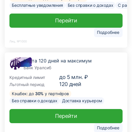
Бесплатные уведомления
Без справки о доходах
С расс
Перейти
Подробнее
Лиц. №1000
Карта 120 дней на максимум
Банк Уралсиб
до
5 млн. ₽
Кредитный лимит
120
дней
Льготный период
Кэшбек: до
30%
у партнёров
Без справки о доходах
Доставка курьером
Перейти
Подробнее