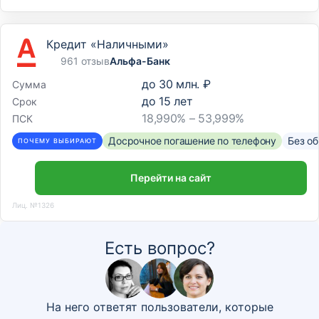
Кредит «Наличными»
961 отзыв
Альфа-Банк
до
30 млн. ₽
Сумма
до
15
лет
Срок
18,990% – 53,999%
ПСК
Досрочное погашение по телефону
Без о
ПОЧЕМУ ВЫБИРАЮТ
Перейти на сайт
Лиц. №1326
Есть вопрос?
На него ответят пользователи, которые