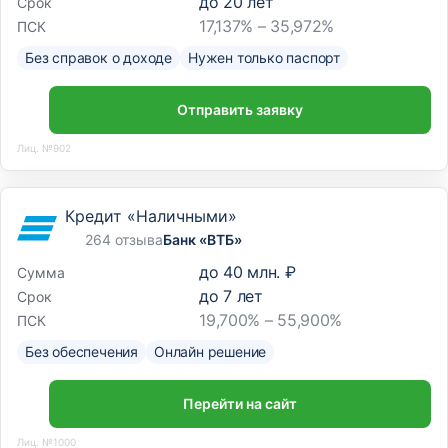
до
20
лет
Срок
17,137% – 35,972%
ПСК
Без справок о доходе
Нужен только паспорт
Отправить заявку
Лиц. №902
Кредит «Наличными»
264 отзыва
Банк «ВТБ»
до
40 млн. ₽
Сумма
до
7
лет
Срок
19,700% – 55,900%
ПСК
Без обеспечения
Онлайн решение
Перейти на сайт
Лиц. №1000