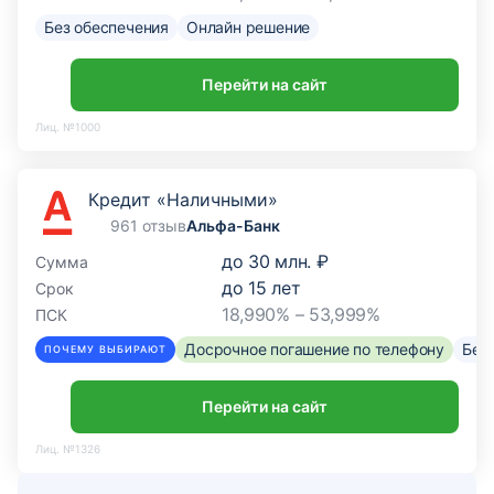
Без обеспечения
Онлайн решение
Перейти на сайт
Лиц. №1000
Кредит «Наличными»
961 отзыв
Альфа-Банк
до
30 млн. ₽
Сумма
до
15
лет
Срок
18,990% – 53,999%
ПСК
Досрочное погашение по телефону
Без
ПОЧЕМУ ВЫБИРАЮТ
Перейти на сайт
Лиц. №1326