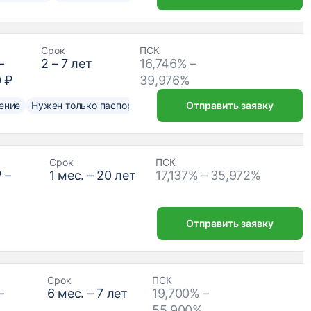
Срок
ПСК
–
2
–
7
лет
16,746% –
0 ₽
39,976%
ение
Нужен только паспорт
Отправить заявку
Срок
ПСК
₽
–
1
мес. –
20
лет
17,137% – 35,972%
Отправить заявку
Срок
ПСК
–
6
мес. –
7
лет
19,700% –
₽
55,900%