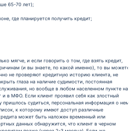
ше 65-70 лет);
оне, где планируется получить кредит;
о мягче, и если говорить о том, где взять кредит,
ичинам (и вы знаете, по какой именно), то вы можете
чно не проверяют кредитную историю клиента, не
акрыть глаза на наличие судимости, постоянная
служивания, но вообще в любом населенном пункте на
 и в МФО. Если клиент проявил себя как злостный
у пришлось судиться, персональная информация о нем
писок, к которому имеют доступ различные
 кредита может быть наложен временный или
ртных данных обнаружится, что клиент в черном
кредитом позже (через 2-3 месяца). Если же