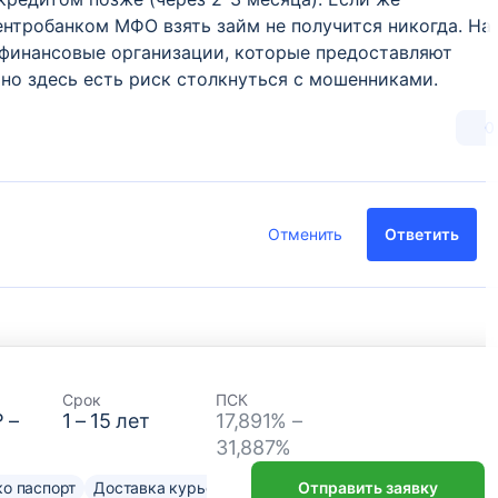
нтробанком МФО взять займ не получится никогда. На
финансовые организации, которые предоставляют
но здесь есть риск столкнуться с мошенниками.
0
Отменить
Ответить
Срок
ПСК
₽
–
1
–
15
лет
17,891% –
31,887%
о паспорт
Доставка курьером
Отправить заявку