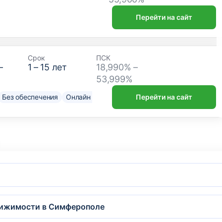
Перейти на сайт
Срок
ПСК
–
1
–
15
лет
18,990% –
53,999%
Без обеспечения
Онлайн решение
Нужен только паспорт
Перейти на сайт
До
вижимости в Симферополе