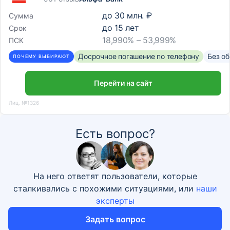
до
30 млн. ₽
Сумма
до
15
лет
Срок
18,990% – 53,999%
ПСК
Досрочное погашение по телефону
Без о
ПОЧЕМУ ВЫБИРАЮТ
Перейти на сайт
Лиц. №1326
Есть вопрос?
На него ответят пользователи, которые
сталкивались с похожими ситуациями, или
наши
эксперты
Задать вопрос