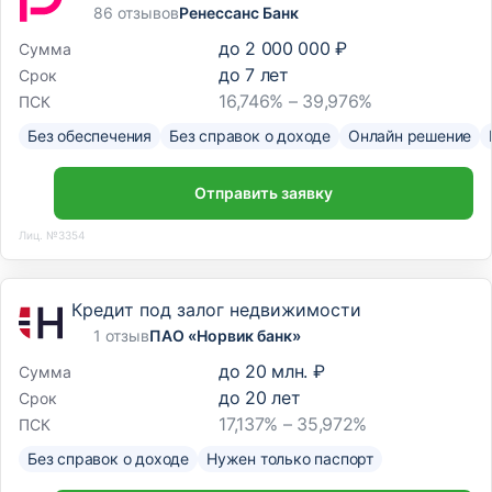
86 отзывов
Ренессанс Банк
до
2 000 000 ₽
Сумма
до
7
лет
Срок
16,746% – 39,976%
ПСК
Без обеспечения
Без справок о доходе
Онлайн решение
Отправить заявку
Лиц. №3354
Кредит под залог недвижимости
1 отзыв
ПАО «Норвик банк»
до
20 млн. ₽
Сумма
до
20
лет
Срок
17,137% – 35,972%
ПСК
Без справок о доходе
Нужен только паспорт