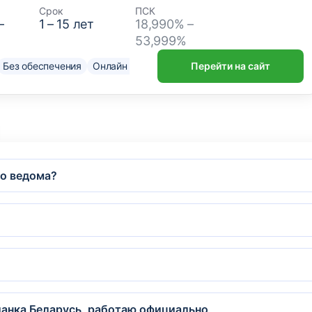
Срок
ПСК
–
1
–
15
лет
18,990% –
53,999%
Без обеспечения
Онлайн решение
Нужен только паспорт
Перейти на сайт
До
го ведома?
данка Беларусь, работаю официально