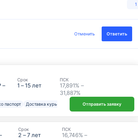
1
Отменить
Ответить
Срок
ПСК
₽
–
1
–
15
лет
17,891% –
31,887%
о паспорт
Доставка курьером
Отправить заявку
Срок
ПСК
–
2
–
7
лет
16,746% –