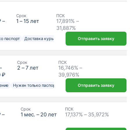
Срок
ПСК
₽
–
1
–
15
лет
17,891% –
31,887%
о паспорт
Доставка курьером
Отправить заявку
Срок
ПСК
–
2
–
7
лет
16,746% –
0 ₽
39,976%
ение
Нужен только паспорт
Отправить заявку
Срок
ПСК
₽
–
1
мес. –
20
лет
17,137% – 35,972%