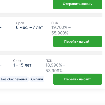
Отправить заявку
Срок
ПСК
–
6
мес. –
7
лет
19,700% –
₽
55,900%
Перейти на сайт
Срок
ПСК
–
1
–
15
лет
18,990% –
53,999%
Без обеспечения
Онлайн решение
Нужен только паспорт
Перейти на сайт
До