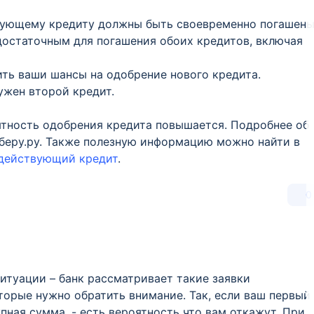
твующему кредиту должны быть своевременно погашены
достаточным для погашения обоих кредитов, включая
ить ваши шансы на одобрение нового кредита.
ужен второй кредит.
ятность одобрения кредита повышается. Подробнее об
ыберу.ру. Также полезную информацию можно найти в
ь действующий кредит
.
0
ситуации – банк рассматривает такие заявки
торые нужно обратить внимание. Так, если ваш первый
упная сумма, - есть вероятность что вам откажут. При