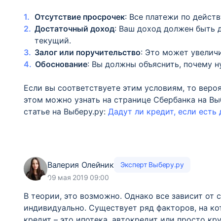
Отсутствие просрочек
: Все платежи по дейс
Достаточный доход
: Ваш доход должен быть 
текущий.
Залог или поручительство
: Это может увелич
Обоснование
: Вы должны объяснить, почему н
Если вы соответствуете этим условиям, то веро
этом можно узнать на странице Сбербанка на В
статье на Выберу.ру:
Дадут ли кредит, если ест
Валерия Олейник
Эксперт Выберу.ру
09 мая 2019 09:00
В теории, это возможно. Однако все зависит от 
индивидуально. Существует ряд факторов, на ко
кредит – это ипотека, автокредит или просто кр