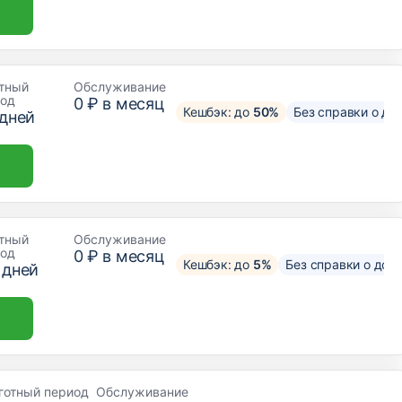
тный
Обслуживание
иод
0 ₽ в месяц
Кешбэк: до
50%
Без справки о до
дней
тный
Обслуживание
иод
0 ₽ в месяц
Кешбэк: до
5%
Без справки о дох
дней
готный период
Обслуживание