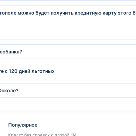
тополе можно будет получить кредитную карту этого 
бербанка?
е с 120 дней льготных
Осколе?
Популярное
Кредит без справок с плохой КИ