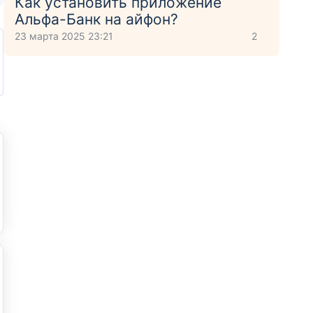
Как установить приложение
Aльфа-Банк на айфон?
23 марта 2025 23:21
2
тнёров
Бесплатные уведомления
Без справки о доходах
С р
справки о доходах
Доставка курьером