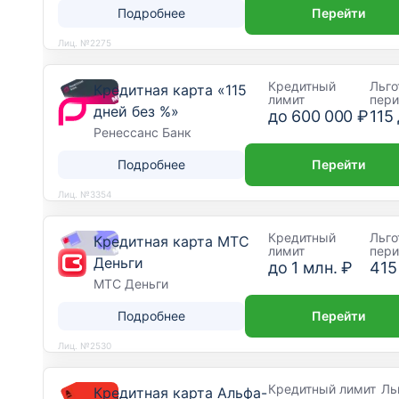
Подробнее
Перейти
Лиц. №2275
Кредитный
Льго
Кредитная карта «115
лимит
пер
дней без %»
до
600 000 ₽
115
Ренессанс Банк
Подробнее
Перейти
Лиц. №3354
Кредитный
Льго
Кредитная карта МТС
лимит
пер
Деньги
до
1 млн. ₽
415
МТС Деньги
Подробнее
Перейти
Лиц. №2530
Кредитный лимит
Ль
Кредитная карта Альфа-