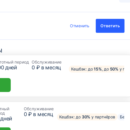
Отменить
Ответить
ы
готный период
Обслуживание
00
дней
0 ₽ в месяц
Кешбэк: до
15%
, до
50%
у пар
тный
Обслуживание
иод
0 ₽ в месяц
Кешбэк: до
30%
у партнёров
Без 
дней