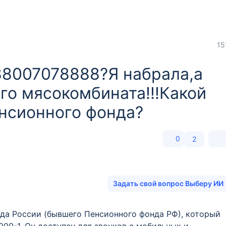
15
88007078888?Я набрала,а
го мясокомбината!!!Какой
нсионного фонда?
0
2
Задать свой вопрос Выберу ИИ
да России (бывшего Пенсионного фонда РФ), который