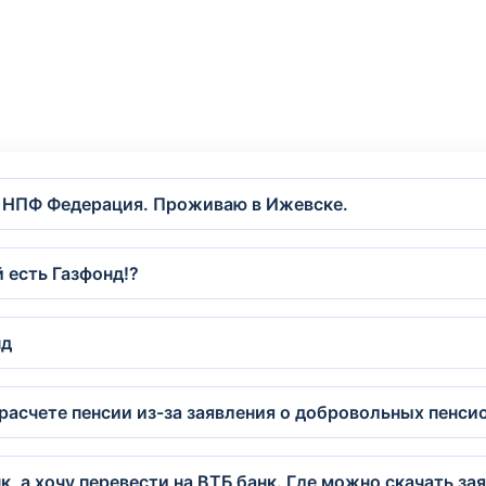
в НПФ Федерация. Проживаю в Ижевске.
 есть Газфонд!?
нд
расчете пенсии из-за заявления о добровольных пенси
, а хочу перевести на ВТБ банк. Где можно скачать за