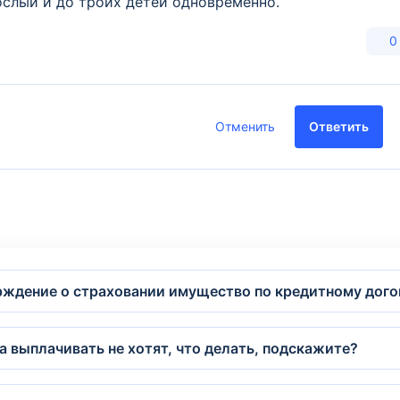
ослый и до троих детей одновременно.
0
Отменить
Ответить
ерждение о страховании имущество по кредитному дого
 а выплачивать не хотят, что делать, подскажите?