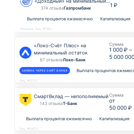
«Доходный» на минимальный
1 ₽
остаток
374 отзыва
Газпромбанк
Выплата процентов ежемесячно
Капитализация
Реклама. Лиц. №354
Сумма
«Локо-Счёт Плюс» на
1 000 ₽
–
минимальный остаток
5 000 00
87 отзывов
Локо-Банк
Выплата процентов ежемес
ЗАЯВКА ЧЕРЕЗ САЙТ БАНКА
Лиц. №2707
Сумма
СмартВклад — непополняемый
от
143 отзыва
Т-Банк
50 000 ₽
Выплата процентов ежемесячно
Капитализация
Лиц. №2673