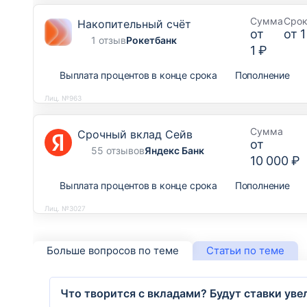
Сумма
Сро
Накопительный счёт
от
от
1
1 отзыв
Рокетбанк
1 ₽
Выплата процентов в конце срока
Пополнение
Лиц. №963
Сумма
Срочный вклад Сейв
от
55 отзывов
Яндекс Банк
10 000 ₽
Выплата процентов в конце срока
Пополнение
Лиц. №3027
Больше вопросов по теме
Статьи по теме
Что творится с вкладами? Будут ставки ув