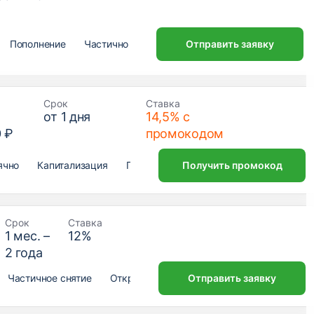
Пополнение
Частичное снятие
Отправить заявку
Открытие онлайн
Срок
Ставка
от
1
дня
14,5% с
0 ₽
промокодом
ячно
Капитализация
Пополнение
Получить промокод
Частичное снятие
От
Срок
Ставка
1
мес. –
12
%
2
года
Частичное снятие
Открытие онлайн
Отправить заявку