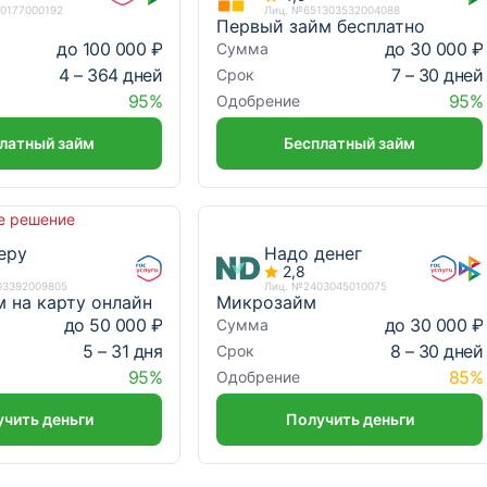
10177000192
Лиц. №651303532004088
Первый займ бесплатно
до 100 000 ₽
до 30 000 ₽
Сумма
4 – 364 дней
7 – 30 дней
Срок
95%
95%
Одобрение
латный займ
Бесплатный займ
е решение
еру
Надо денег
2,8
03392009805
Лиц. №2403045010075
м на карту онлайн
Микрозайм
до 50 000 ₽
до 30 000 ₽
Сумма
5 – 31 дня
8 – 30 дней
Срок
95%
85%
Одобрение
чить деньги
Получить деньги