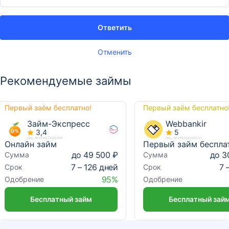
Ответить
Отменить
Рекомендуемые займы
Первый заём бесплатно!
Первый заём бесплатно
Займ-Экспресс
Webbankir
3,4
5
Лиц. №2110177000440
Лиц. №2403045010111
Онлайн займ
до 49 500 ₽
до 3
Сумма
Сумма
7 – 126 дней
7 
Срок
Срок
95%
Одобрение
Одобрение
Бесплатный займ
Бесплатный зай