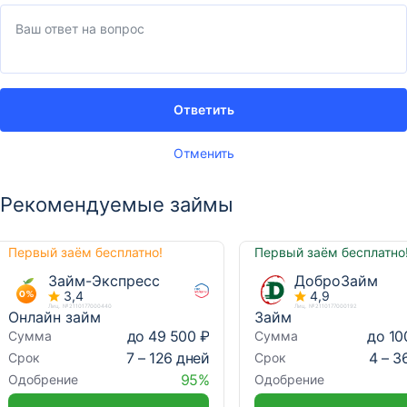
Ответить
Отменить
Рекомендуемые займы
Первый заём бесплатно!
Первый заём бесплатно
Займ-Экспресс
ДоброЗайм
3,4
4,9
Лиц. №2110177000440
Лиц. №2110177000192
Онлайн займ
Займ
до 49 500 ₽
до 10
Сумма
Сумма
7 – 126 дней
4 – 3
Срок
Срок
95%
Одобрение
Одобрение