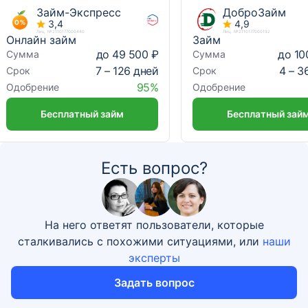
Займ-Экспресс
ДоброЗайм
3,4
4,9
Лиц. №2110177000440
Лиц. №2110177000192
Онлайн займ
Займ
до 49 500 ₽
до 10
Сумма
Сумма
7 – 126 дней
4 – 3
Срок
Срок
95%
Одобрение
Одобрение
Бесплатный займ
Бесплатный зай
Есть вопрос?
На него ответят пользователи, которые
сталкивались с похожими ситуациями, или
наши
эксперты
Задать вопрос