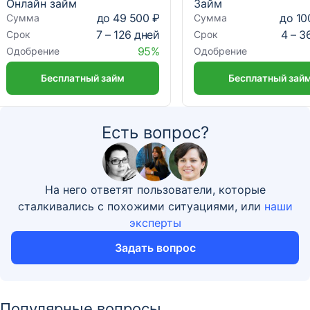
Онлайн займ
Займ
до 49 500 ₽
до 10
Сумма
Сумма
7 – 126 дней
4 – 3
Срок
Срок
95%
Одобрение
Одобрение
Бесплатный займ
Бесплатный зай
Есть вопрос?
На него ответят пользователи, которые
сталкивались с похожими ситуациями, или
наши
эксперты
Задать вопрос
Популярные вопросы