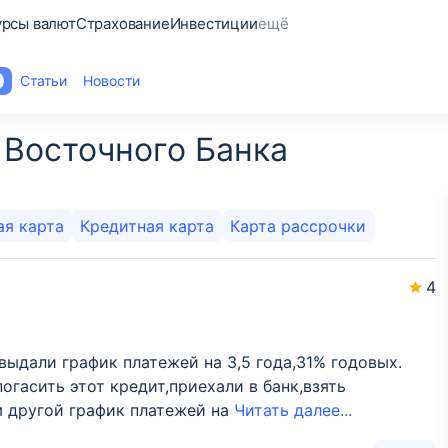
урсы валют
Страхование
Инвестиции
ещё
Статьи
Новости
4
 Восточного Банка
ая карта
Кредитная карта
Карта рассрочки
4
,выдали график платежей на 3,5 года,31% годовых.
огасить этот кредит,приехали в банк,взять
м другой график платежей на
Читать далее...