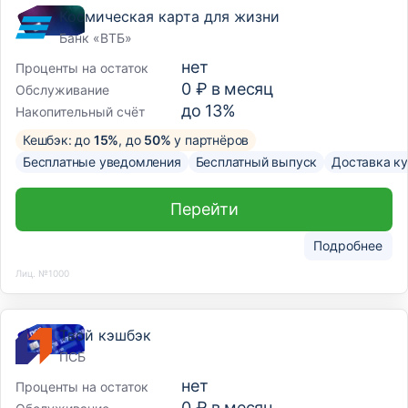
Космическая карта для жизни
Банк «ВТБ»
нет
Проценты на остаток
0 ₽ в месяц
Обслуживание
до 13%
Накопительный счёт
Кешбэк: до
15%
, до
50%
у партнёров
Бесплатные уведомления
Бесплатный выпуск
Доставка к
Перейти
Подробнее
Лиц. №1000
Твой кэшбэк
ПСБ
нет
Проценты на остаток
0 ₽ в месяц