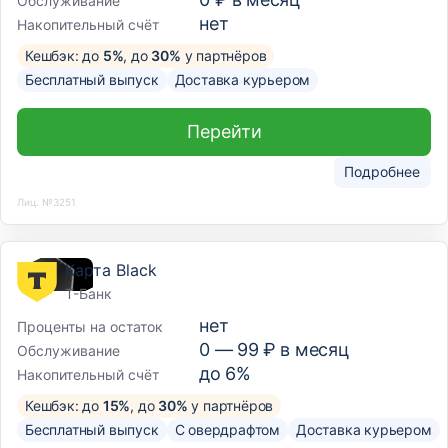
Обслуживание
нет
Накопительный счёт
Кешбэк: до
5%
, до
30%
у партнёров
Бесплатный выпуск
Доставка курьером
Перейти
Подробнее
Лиц. №3251
Карта Black
Т-Банк
нет
Проценты на остаток
0 —
99
₽ в месяц
Обслуживание
до 6%
Накопительный счёт
Кешбэк: до
15%
, до
30%
у партнёров
Бесплатный выпуск
С овердрафтом
Доставка курьером