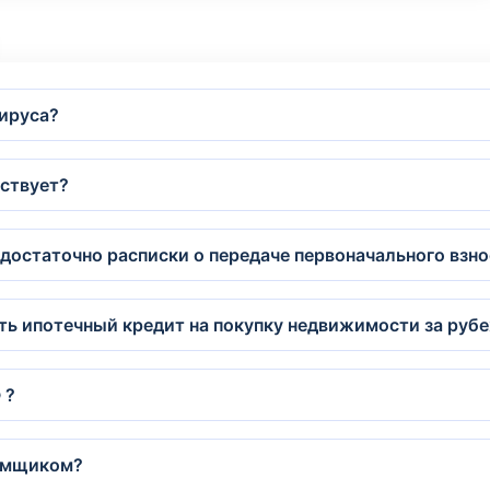
вируса?
йствует?
 достаточно расписки о передаче первоначального взн
ить ипотечный кредит на покупку недвижимости за руб
 ?
аемщиком?