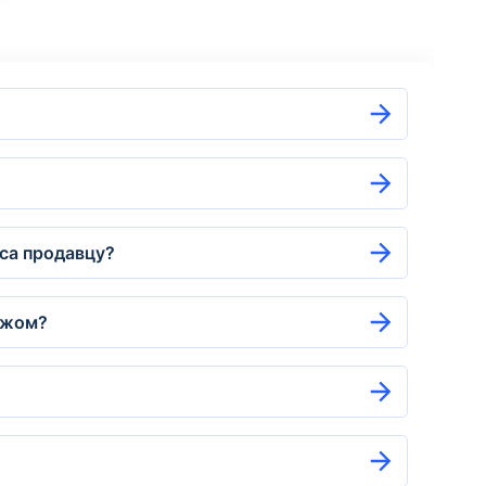
оса продавцу?
ежом?