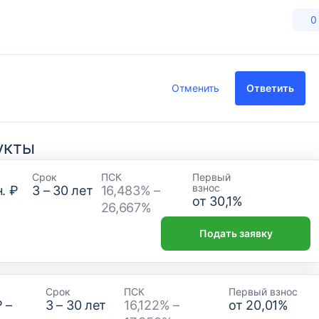
0
Отменить
Ответить
укты
Срок
ПСК
Первый
взнос
. ₽
3
–
30
лет
16,483% –
от
30,1
%
26,667%
Подать заявку
Срок
ПСК
Первый взнос
₽
–
3
–
30
лет
16,122% –
от
20,01
%