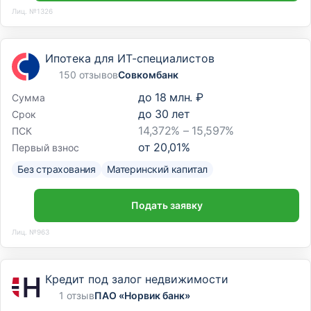
Лиц. №1326
Ипотека для ИТ-специалистов
150 отзывов
Совкомбанк
до
18 млн. ₽
Сумма
до
30
лет
Срок
14,372% – 15,597%
ПСК
от
20,01
%
Первый взнос
Без страхования
Материнский капитал
Подать заявку
Лиц. №963
Кредит под залог недвижимости
1 отзыв
ПАО «Норвик банк»