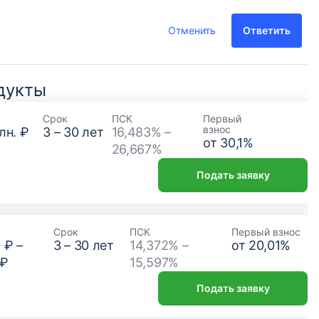
Отменить
Ответить
дукты
Срок
ПСК
Первый
взнос
лн. ₽
3
–
30
лет
16,483% –
от
30,1
%
26,667%
Подать заявку
Срок
ПСК
Первый взнос
 ₽
–
3
–
30
лет
14,372% –
от
20,01
%
 ₽
15,597%
Подать заявку