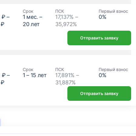
Срок
ПСК
Первый взнос
 ₽
–
1
мес. –
17,137% –
0
%
 ₽
20
лет
35,972%
Отправить заявку
Срок
ПСК
Первый взнос
 ₽
–
1
–
15
лет
17,891% –
0
%
 ₽
31,887%
Отправить заявку