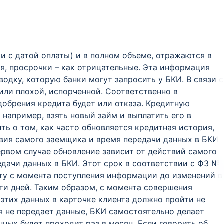
и с датой оплаты) и в полном объеме, отражаются в
я, просрочки – как отрицательные. Эта информация
одку, которую банки могут запросить у БКИ. В связи с
ли плохой, испорченной. Соответственно в
добрения кредита будет или отказа. Кредитную
 например, взять новый займ и выплатить его в
ть о том, как часто обновляется кредитная история,
вия самого заемщика и время передачи данных в БКИ
ервом случае обновление зависит от действий самого
едачи данных в БКИ. Этот срок в соответствии с ФЗ №
нту с момента поступления информации до изменений в
ти дней. Таким образом, с момента совершения
этих данных в карточке клиента должно пройти не
я не передает данные, БКИ самостоятельно делает
нных будет проходит раз в месяц. Если говорить об