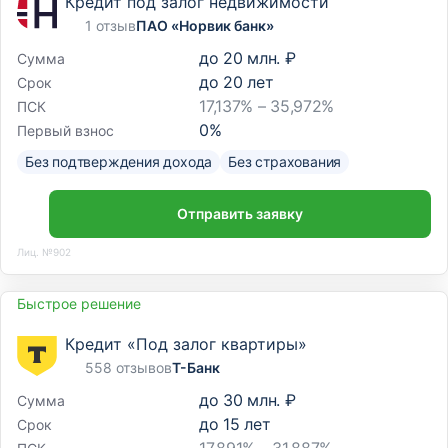
Кредит под залог недвижимости
1 отзыв
ПАО «Норвик банк»
до
20 млн. ₽
Сумма
до
20
лет
Срок
17,137% – 35,972%
ПСК
0
%
Первый взнос
Без подтверждения дохода
Без страхования
Отправить заявку
Лиц. №902
Быстрое решение
Кредит «Под залог квартиры»
558 отзывов
Т-Банк
до
30 млн. ₽
Сумма
до
15
лет
Срок