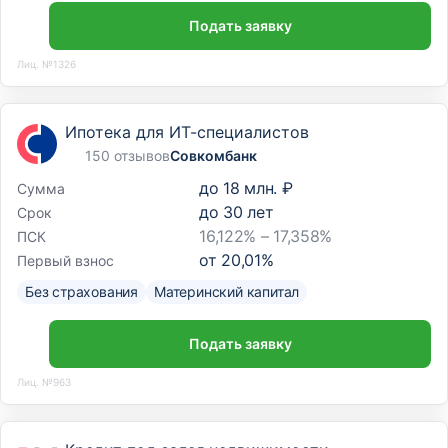
Подать заявку
Лиц. №1326
Ипотека для ИТ-специалистов
150 отзывов
Совкомбанк
до
18 млн. ₽
Сумма
до
30
лет
Срок
16,122% – 17,358%
ПСК
от
20,01
%
Первый взнос
Без страхования
Материнский капитал
Подать заявку
Лиц. №963