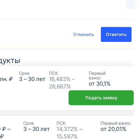
2
Отменить
Ответить
дукты
Срок
ПСК
Первый
взнос
лн. ₽
3
–
30
лет
16,483% –
от
30,1
%
26,667%
Подать заявку
Срок
ПСК
Первый взнос
0 ₽
–
3
–
30
лет
14,372% –
от
20,01
%
 ₽
15,597%