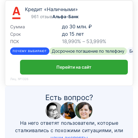
Кредит «Наличными»
961 отзыв
Альфа-Банк
до
30 млн. ₽
Сумма
до
15
лет
Срок
18,990% – 53,999%
ПСК
Досрочное погашение по телефону
Без
ПОЧЕМУ ВЫБИРАЮТ
Перейти на сайт
Лиц. №1326
Есть вопрос?
На него ответят пользователи, которые
сталкивались с похожими ситуациями, или
наши эксперты