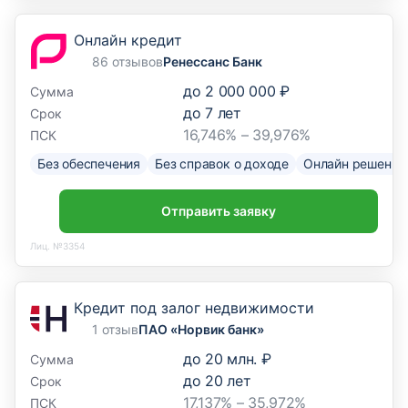
Онлайн кредит
86 отзывов
Ренессанс Банк
до
2 000 000 ₽
Сумма
до
7
лет
Срок
16,746% – 39,976%
ПСК
Без обеспечения
Без справок о доходе
Онлайн решение
Отправить заявку
Лиц. №3354
Кредит под залог недвижимости
1 отзыв
ПАО «Норвик банк»
до
20 млн. ₽
Сумма
до
20
лет
Срок
17,137% – 35,972%
ПСК